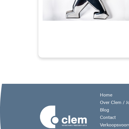
Home
Over Clem / J
Blog
Contact
Verkoopsvoor