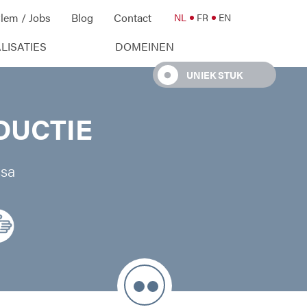
lem / Jobs
Blog
Contact
NL
FR
EN
LISATIES
DOMEINEN
UNIEK STUK
DUCTIE
sa