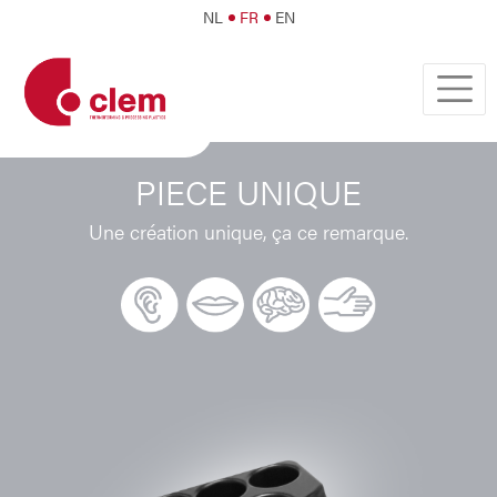
NL
FR
EN
PIECE UNIQUE
Une création unique, ça ce remarque.