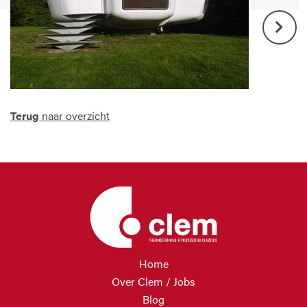
Next
Terug
naar overzicht
Home
Over Clem / Jobs
Blog