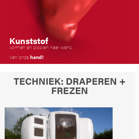
Kunststof
vormen en plooien naar wens.
​Van onze
hand!
TECHNIEK: DRAPEREN +
FREZEN