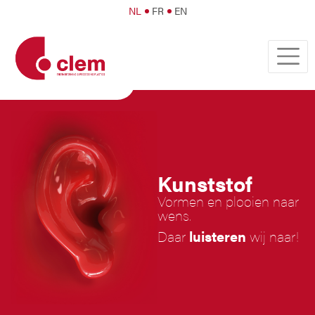
NL
FR
EN
Kunststof
Vormen en plooien naar
wens.
Daar
luisteren
wij naar!