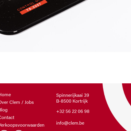
Home
Spinnerijkaai 39
B-8500 Kortrijk
Over Clem / Jobs
Blog
+32 56 22 06 98
Contact
info@clem.be
Verkoopsvoorwaarden