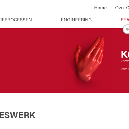
Home
Over C
IEPROCESSEN
ENGINEERING
REA
K
vorm
​Van
EESWERK