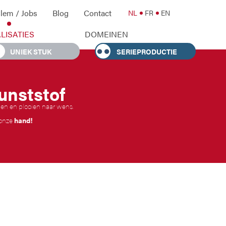
lem / Jobs
Blog
Contact
NL
FR
EN
LISATIES
DOMEINEN
UNIEK STUK
SERIEPRODUCTIE
unststof
en en plooien naar wens.
 onze
hand!